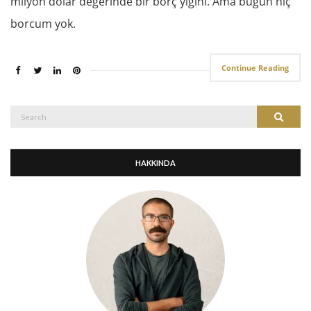
milyon dolar değerinde bir borç yığını. Ama bugün hiç
borcum yok.
Continue Reading
Search
Search
for:
HAKKINDA