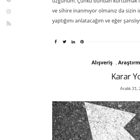
üzgünüm. Çünkü bundan kurtulmak için
ve sihire inanmıyor olmanız da sizin i
yaptığımı anlatacağım ve eğer şanslıys
Alışveriş
,
Araştır
Karar Y
Aralık 31,