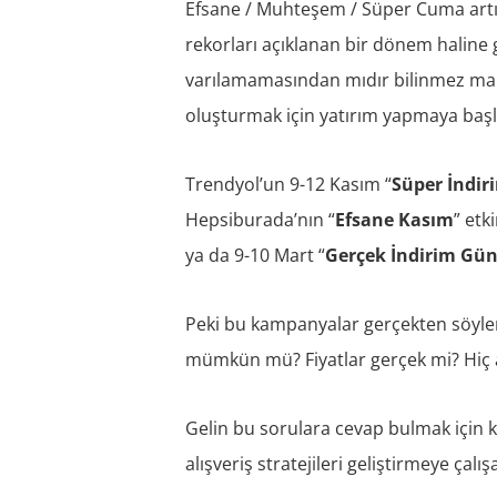
Efsane / Muhteşem / Süper Cuma artık
rekorları açıklanan bir dönem haline
varılamamasından mıdır bilinmez mar
oluşturmak için yatırım yapmaya başl
Trendyol’un 9-12 Kasım “
Süper İndir
Hepsiburada’nın “
Efsane Kasım
” etk
ya da 9-10 Mart “
Gerçek İndirim Gün
Peki bu kampanyalar gerçekten söylen
mümkün mü? Fiyatlar gerçek mi? Hiç 
Gelin bu sorulara cevap bulmak için k
alışveriş stratejileri geliştirmeye çalış