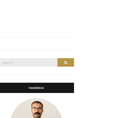
Search
Search
or:
HAKKINDA