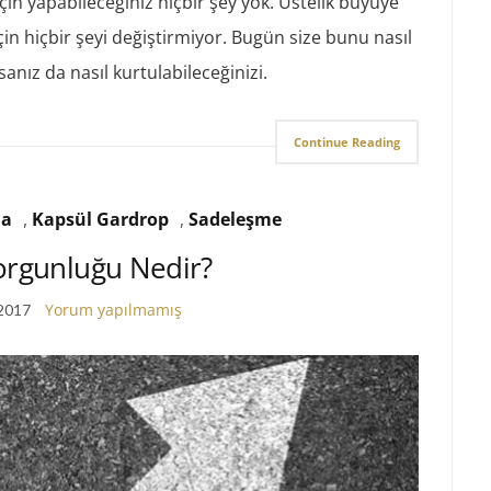
 yapabileceğiniz hiçbir şey yok. Üstelik büyüye
çin hiçbir şeyi değiştirmiyor. Bugün size bunu nasıl
anız da nasıl kurtulabileceğinizi.
Continue Reading
ma
,
Kapsül Gardrop
,
Sadeleşme
orgunluğu Nedir?
Yorum yapılmamış
 2017