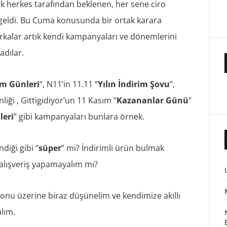
 herkes tarafından beklenen, her sene ciro
 geldi. Bu Cuma konusunda bir ortak karara
kalar artık kendi kampanyaları ve dönemlerini
adılar.
im Günleri
“, N11’in 11.11 “
Yılın İndirim Şovu
“,
inliği , Gittigidiyor’un 11 Kasım “
Kazananlar Günü
”
leri
” gibi kampanyaları bunlara örnek.
diği gibi “
süper
” mi? İndirimli ürün bulmak
alışveriş yapamayalım mı?
onu üzerine biraz düşünelim ve kendimize akıllı
alım.