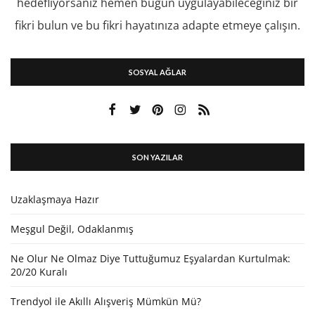
hedefliyorsanız hemen bugün uygulayabileceğiniz bir
fikri bulun ve bu fikri hayatınıza adapte etmeye çalışın.
SOSYAL AĞLAR
SON YAZILAR
Uzaklaşmaya Hazır
Meşgul Değil, Odaklanmış
Ne Olur Ne Olmaz Diye Tuttuğumuz Eşyalardan Kurtulmak:
20/20 Kuralı
Trendyol ile Akıllı Alışveriş Mümkün Mü?