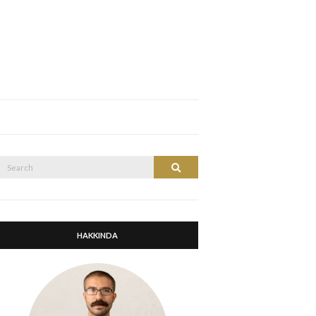
Search
Search
or:
HAKKINDA