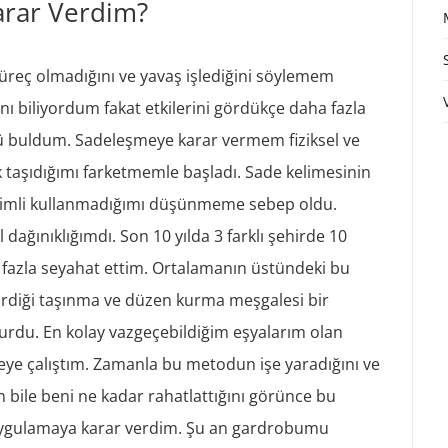
rar Verdim?
 süreç olmadığını ve yavaş işlediğini söylemem
nı biliyordum fakat etkilerini gördükçe daha fazla
buldum. Sadeleşmeye karar vermem fiziksel ve
ık taşıdığımı farketmemle başladı. Sade kelimesinin
verimli kullanmadığımı düşünmeme sebep oldu.
 dağınıklığımdı. Son 10 yılda 3 farklı şehirde 10
k fazla seyahat ettim. Ortalamanın üstündeki bu
tirdiği taşınma ve düzen kurma meşgalesi bir
ğurdu. En kolay vazgeçebildiğim eşyalarım olan
ye çalıştım. Zamanla bu metodun işe yaradığını ve
 bile beni ne kadar rahatlattığını görünce bu
a uygulamaya karar verdim. Şu an gardrobumu