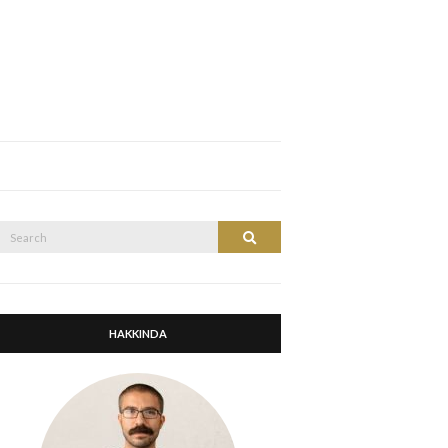
Search
Search
or:
HAKKINDA