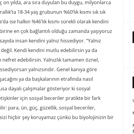
 on yılda, ara sıra duyulan bu duygu, milyonlarca
 Krallık’ta 18-34 yaş grubunun %60’lık kısmı sık sık
a’da ise halkın %46’lık kısmı sürekli olarak kendini
irbirine en çok bağlantılı olduğu zamanda yaşıyoruz
ayıda insan kendini yalnız hissediyor. “Yalnız
 değil. Kendi kendini mutlu edebilirsin ya da
nefret edebilirsin. Yalnızlık tamamen öznel,
issediyorsan yalnızsındır. Genel kanıya göre
uşacağını ya da başkalarının etrafında nasıl
sa dayalı çalışmalar gösteriyor ki sosyal
şkinler için sosyal beceriler pratikte bir fark
lir: para, ün, güç, güzellik, sosyal beceriler,
 sizi hiçbir şey koruyamaz çünkü bu biyolojinizin bir