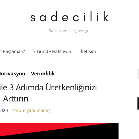
Sadeleşerek özgürleşin.
 Başlamalı?
7 Günde Hafifleyin!
İletişim
otivasyon
,
Verimlilik
f
 ile 3 Adımda Üretkenliğinizi
Arttırın
Yorum yapılmamış
2020