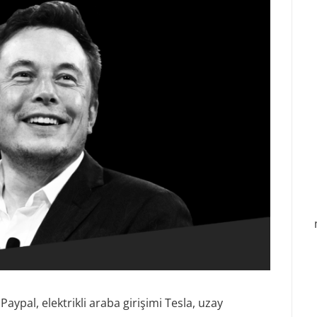
aypal, elektrikli araba girişimi Tesla, uzay