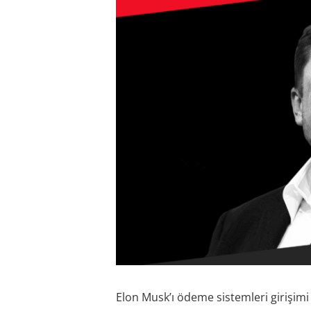
Elon Musk’ı ödeme sistemleri girişimi P