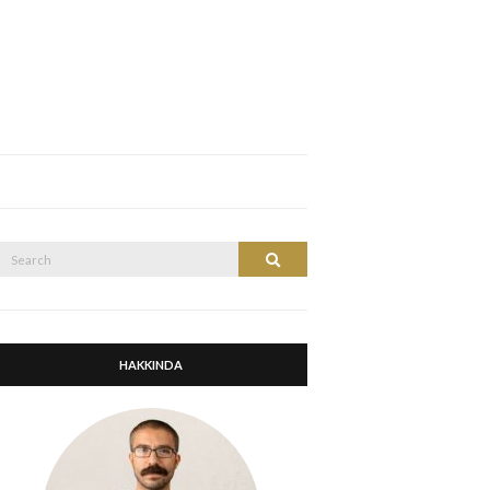
Search
Search
or:
HAKKINDA