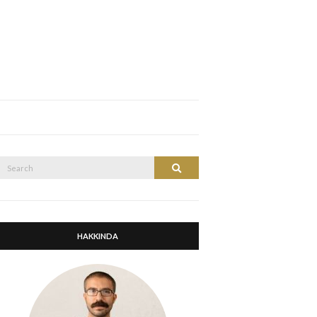
Search
Search
or:
HAKKINDA