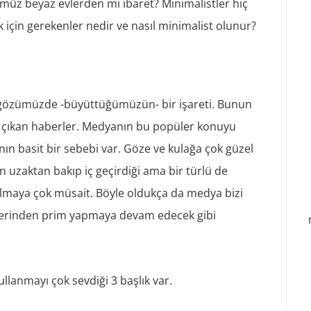
müz beyaz evlerden mi ibaret? Minimalistler hiç
 için gerekenler nedir ve nasıl minimalist olunur?
 gözümüzde -büyüttüğümüzün- bir işareti. Bunun
 çıkan haberler. Medyanın bu popüler konuyu
ının basit bir sebebi var. Göze ve kulağa çok güzel
n uzaktan bakıp iç geçirdiği ama bir türlü de
lmaya çok müsait. Böyle oldukça da medya bizi
zerinden prim yapmaya devam edecek gibi
anmayı çok sevdiği 3 başlık var.