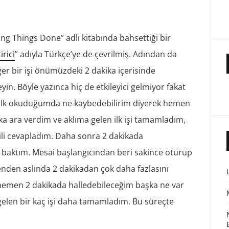
ting Things Done” adlı kitabında bahsettiği bir
tirici
” adıyla Türkçe’ye de çevrilmiş. Adından da
Eğer bir işi önümüzdeki 2 dakika içerisinde
n. Böyle yazınca hiç de etkileyici gelmiyor fakat
ı ilk okuduğumda ne kaybedebilirim diyerek hemen
a ara verdim ve aklıma gelen ilk işi tamamladım,
i cevapladım. Daha sonra 2 dakikada
 baktım. Mesai başlangıcından beri sakince oturup
den aslında 2 dakikadan çok daha fazlasını
 hemen 2 dakikada halledebileceğim başka ne var
elen bir kaç işi daha tamamladım. Bu süreçte