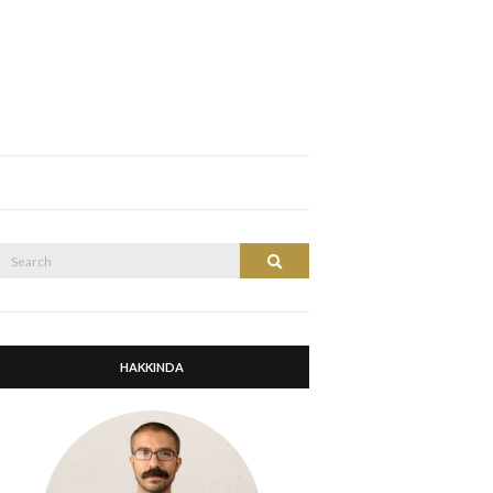
Search
Search
or:
HAKKINDA