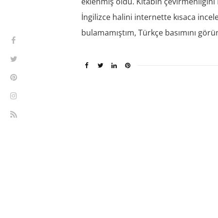
eklenmiş oldu. Kitabın çevirmenliğini
İngilizce halini internette kısaca inc
bulamamıştım, Türkçe basımını görü