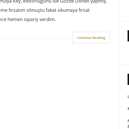
 Hülya Key, editörlüğünü ise Gözde Döneli yapmış.
eleme fırsatım olmuştu fakat okumaya fırsat
nce hemen sipariş verdim.
Continue Reading