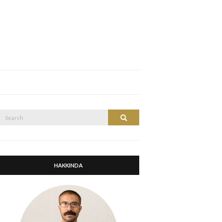
Search
Search
or:
HAKKINDA