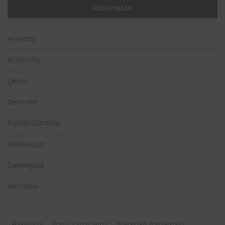
KATEGORİLER
Alışveriş
Araştırma
Çeviri
Deneyim
Kapsül Gardrop
Motivasyon
Sadeleşme
Verimlilik
Hakkında
Nasıl Yapacağız?
Nereden Başlamalı?