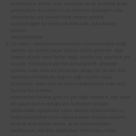
kalmaktansa, şehrin içine yürüyerek ya da bisikletle gidip
gelebildiğim, kuş seslerini, su seslerini dinlediğim, boş
zamanlarda açık havada kitap okuyup aylaklık
yapabileceğim bir yerde çok daha lüks, daha kaliteli
yaşarım.
@balzemiksirke
“az çoktur” mottosunu benimseyen insanların takip ettiği
akımdır. bu sözleri yaşam tarzları haline getirirler. obje
sadece objedir daha fazlası değil. şatafat yok, saçmalık yok,
süs yok. minimalizm yeni bir dünya gibidir. geleceğe
uyumlu, sade, kafa karıştırmayan, dingin bir tarzdır. aynı
zamanda minimalizm, başarılı çoğu insanın hayat
felsefesidir. steve jobs’un yıllarca değişmeyen sade tarzı,
buna iyi bir örnektir.
minimalizm herkese göre bir şey değil elbette ki. ben böyle
bir yaşam tarzım olduğu için mutluyum açıkçası.
dolabımdaki eşyalardan tutun, telefon rehberimdeki ve
hatta hayatımdaki insan sayısına kadar oldukça sadeyim.
fazla ve ucuz kıyafet yerine, az ve kaliteli kıyafetin
taraftarıyım. deli dolu tarzlardan, fırfırlardan, rüküş