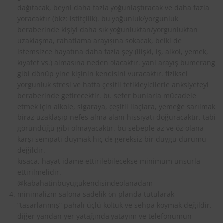
dağıtacak, beyni daha fazla yoğunlaştıracak ve daha fazla
yoracaktır (bkz: istifçilik). bu yoğunluk/yorgunluk
beraberinde kişiyi daha sık yoğunluktan/yorgunluktan
uzaklaşma, rahatlama arayışına sokacak, belki de
istemsizce hayatına daha fazla şey (ilişki, iş, alkol, yemek,
kıyafet vs.) almasına neden olacaktır. yani arayış bumerang
gibi dönüp yine kişinin kendisini vuracaktır. fiziksel
yorgunluk stresi ve hatta çeşitli tetikleyicilerle anksiyeteyi
beraberinde getirecektir. bu sefer bunlarla mücadele
etmek için alkole, sigaraya, çeşitli ilaçlara, yemeğe sarılmak
biraz uzaklaşıp nefes alma alanı hissiyatı doğuracaktır. tabi
göründüğü gibi olmayacaktır. bu sebeple az ve öz olana
karşı sempati duymak hiç de gereksiz bir duygu durumu
değildir.
kısaca, hayat idame ettirilebilecekse minimum unsurla
ettirilmelidir.
@kabahatinbuyugukendisindeolanadam
minimalizm salona sadelik ön planda tutularak
“tasarlanmış” pahalı üçlü koltuk ve sehpa koymak değildir.
diğer yandan yer yatağında yatayım ve telefonumun