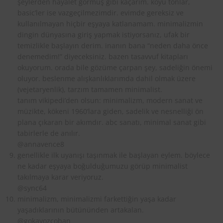
şeylerden hayalet görmüş gibi kaçarım. koyu tonlar,
basic’ler ise vazgeçilmezimdir. evimde gereksiz ve
kullanılmayan hiçbir eşyaya katlanamam. minimalizmin
dingin dünyasına giriş yapmak istiyorsanız, ufak bir
temizlikle başlayın derim. inanın bana “neden daha önce
denemedim!” diyeceksiniz. bazen tasavvuf kitapları
okuyorum. orada bile gözüme çarpan şey, sadeliğin önemi
oluyor. beslenme alışkanlıklarımda dahil olmak üzere
(vejetaryenlik), tarzım tamamen minimalist.
tanım vikipedi’den olsun: minimalizm, modern sanat ve
müzikte, kökeni 1960’lara giden, sadelik ve nesnelliği ön
plana çıkaran bir akımdır. abc sanatı, minimal sanat gibi
tabirlerle de anılır.
@annavence8
genellikle ilk uyanışı taşınmak ile başlayan eylem. böylece
ne kadar eşyaya boğulduğumuzu görüp minimalist
takılmaya karar veriyoruz.
@sync64
minimalizm, minimalizmi farkettiğin yaşa kadar
yaşadıklarının bütününden artakalan.
@gokayozcoban