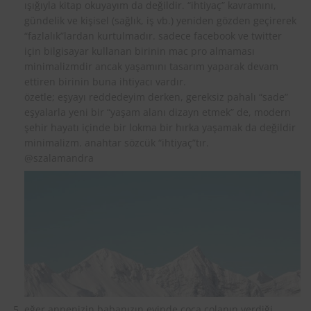
ışığıyla kitap okuyayım da değildir. “ihtiyaç” kavramını,
gündelik ve kişisel (sağlık, iş vb.) yeniden gözden geçirerek
“fazlalık”lardan kurtulmadır. sadece facebook ve twitter
için bilgisayar kullanan birinin mac pro almaması
minimalizmdir ancak yaşamını tasarım yaparak devam
ettiren birinin buna ihtiyacı vardır.
özetle; eşyayı reddedeyim derken, gereksiz pahalı “sade”
eşyalarla yeni bir “yaşam alanı dizayn etmek” de, modern
şehir hayatı içinde bir lokma bir hırka yaşamak da değildir
minimalizm. anahtar sözcük “ihtiyaç”tır.
@szalamandra
eğer annenizin babanızın evinde coca colanın verdiği