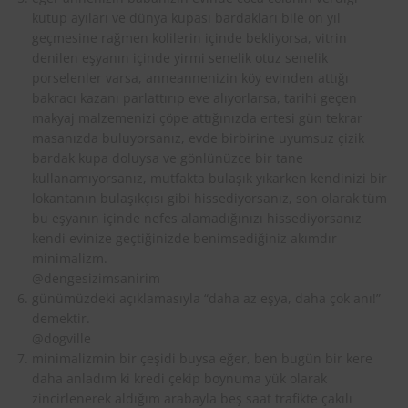
kutup ayıları ve dünya kupası bardakları bile on yıl
geçmesine rağmen kolilerin içinde bekliyorsa, vitrin
denilen eşyanın içinde yirmi senelik otuz senelik
porselenler varsa, anneannenizin köy evinden attığı
bakracı kazanı parlattırıp eve alıyorlarsa, tarihi geçen
makyaj malzemenizi çöpe attığınızda ertesi gün tekrar
masanızda buluyorsanız, evde birbirine uyumsuz çizik
bardak kupa doluysa ve gönlünüzce bir tane
kullanamıyorsanız, mutfakta bulaşık yıkarken kendinizi bir
lokantanın bulaşıkçısı gibi hissediyorsanız, son olarak tüm
bu eşyanın içinde nefes alamadığınızı hissediyorsanız
kendi evinize geçtiğinizde benimsediğiniz akımdır
minimalizm.
@dengesizimsanirim
günümüzdeki açıklamasıyla “daha az eşya, daha çok anı!”
demektir.
@dogville
minimalizmin bir çeşidi buysa eğer, ben bugün bir kere
daha anladım ki kredi çekip boynuma yük olarak
zincirlenerek aldığım arabayla beş saat trafikte çakılı