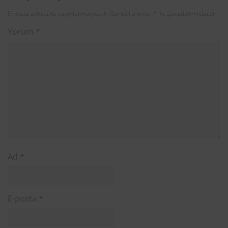
E-posta adresiniz yayınlanmayacak.
Gerekli alanlar
*
ile işaretlenmişlerdir
Yorum
*
Ad
*
E-posta
*