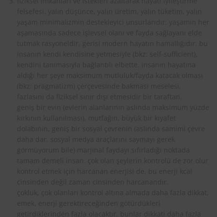
fiziksel imkanları ve istekleri azaltarak hayatı iyileştirme
felsefesi. yalın düşünce, yalın üretim, yalın tüketim, yalın
yaşam minimalizmin destekleyici unsurlarıdır. yaşamın her
aşamasında sadece işlevsel olanı ve fayda sağlayanı elde
tutmak rasyoneldir, gerisi modern hayatın hamallığıdır. bu
insanın kendi kendisine yetmesiyle (bkz: self-sufficient),
kendini tanımasıyla bağlantılı elbette. insanın hayatına
aldığı her şeye maksimum mutluluk/fayda katacak olması
(bkz: pragmatizm) çerçevesinde bakması meselesi,
fazlasını da fiziksel sınır dışı etmesidir bir taraftan.
geniş bir evin (evlerin alanlarının aslında maksimum yüzde
kırkının kullanılması), mutfağın, büyük bir kıyafet
dolabının, geniş bir sosyal çevrenin (aslında samimi çevre
daha dar, sosyal medya araçlarını saymayı gerek
görmüyorum bile) marjinal faydayı sıfırladığı noktada
tamam demeli insan. çok olan şeylerin kontrolü de zor olur
kontrol etmek için harcanan enerjisi de. bu enerji kcal
cinsinden değil zaman cinsinden harcanandır.
çokluk, çok olanları kontrol altına almada daha fazla dikkat,
emek, enerji gerektireceğinden götürdükleri
getirdiklerinden fazla olacaktır. bunlar dikkati daha fazla