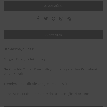
SOSYAL AĞLAR
SON YAZILAR
Uzaklaşmaya Hazır
Meşgul Değil, Odaklanmış
Ne Olur Ne Olmaz Diye Tuttuğumuz Eşyalardan Kurtulmak:
20/20 Kuralı
Trendyol ile Akıllı Alışveriş Mümkün Mü?
“Elon Musk Etkisi” ile 3 Adımda Üretkenliğinizi Arttırın