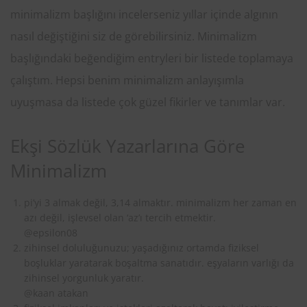
minimalizm başlığını incelerseniz yıllar içinde algının
nasıl değiştiğini siz de görebilirsiniz. Minimalizm
başlığındaki beğendiğim entryleri bir listede toplamaya
çalıştım. Hepsi benim minimalizm anlayışımla
uyuşmasa da listede çok güzel fikirler ve tanımlar var.
Ekşi Sözlük Yazarlarına Göre
Minimalizm
pi’yi 3 almak değil, 3,14 almaktır. minimalizm her zaman en
azı değil, işlevsel olan ‘az’ı tercih etmektir.
@epsilon08
zihinsel doluluğunuzu; yaşadığınız ortamda fiziksel
boşluklar yaratarak boşaltma sanatıdır. eşyaların varlığı da
zihinsel yorgunluk yaratır.
@kaan atakan