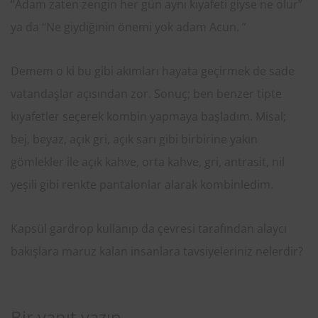
“Adam zaten zengin her gün aynı kıyafeti giyse ne olur”
ya da “Ne giydiğinin önemi yok adam Acun. ”
Demem o ki bu gibi akımları hayata geçirmek de sade
vatandaşlar açısından zor. Sonuç; ben benzer tipte
kıyafetler seçerek kombin yapmaya başladım. Misal;
bej, beyaz, açık gri, açık sarı gibi birbirine yakın
gömlekler ile açık kahve, orta kahve, gri, antrasit, nil
yeşili gibi renkte pantalonlar alarak kombinledim.
Kapsül gardrop kullanıp da çevresi tarafından alaycı
bakışlara maruz kalan insanlara tavsiyeleriniz nelerdir?
Bir yanıt yazın