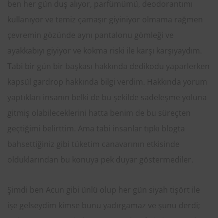
ben her gün duş alıyor, parfümümü, deodorantımı
kullanıyor ve temiz çamaşır giyiniyor olmama rağmen
çevremin gözünde aynı pantalonu gömleği ve
ayakkabıyı giyiyor ve kokma riski ile karşı karşıyaydım.
Tabi bir gün bir başkası hakkında dedikodu yaparlerken
kapsül gardrop hakkında bilgi verdim. Hakkında yorum
yaptıkları insanın belki de bu şekilde sadeleşme yoluna
gitmiş olabileceklerini hatta benim de bu süreçten
geçtiğimi belirttim. Ama tabi insanlar tıpkı blogta
bahsettiğiniz gibi tüketim canavarının etkisinde
olduklarından bu konuya pek duyar göstermediler.
Şimdi ben Acun gibi ünlü olup her gün siyah tişört ile
işe gelseydim kimse bunu yadırgamaz ve şunu derdi;