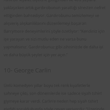
yaklaşırken artık gardırobunun yarattığı stresten nefret
ettiğinden bahsediyor. Gardırobunu temizlemeyi ve
alışveriş alışkanlıklarını düzenlemeyi başaran
Barrymore deneyimlerini şöyle özetliyor: “Kendiniz için
işe yarayan ve sizi mutlu eden ne varsa bunu
yapmalısınız. Gardırobunuz gibi zihninizde de daha iyi
ve daha büyük şeyler için yer açın.”
10- George Carlin
Ünlü komedyen yıllar boyu tek renk kıyafetlerle
sahneye çıktı, son dönemlerde ise sadece siyah tshirt
giymeye karar verdi. Carlin’e neden hep siyah tshirt
giydiği sorulduğunda şöyle cevap veriyordu: “Üzerinde