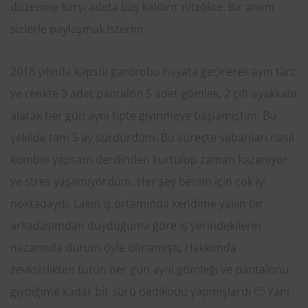
düzenine karşı adeta baş kaldırır nitelikte. Bir anımı
sizlerle paylaşmak isterim.
2018 yılında kapsül gardrobu hayata geçirerek aynı tarz
ve renkte 3 adet pantalon 5 adet gömlek, 2 çift ayakkabı
alarak her gün aynı tipte giyinmeye başlamıştım. Bu
şekilde tam 5 ay sürdürdüm. Bu süreçte sabahları nasıl
kombin yapsam derdinden kurtulup zaman kazanıyor
ve stres yaşamıyordum. Her şey benim için çok iyi
noktadaydı. Lakin iş ortamında kendime yakın bir
arkadaşımdan duyduğuma göre iş yerindekilerin
nazarında durum öyle olmamıştı; Hakkımda
zevksizlikten tutun her gün aynı gömleği ve pantalonu
giydiğime kadar bir sürü dedikodu yapmışlardı 🙂 Yani