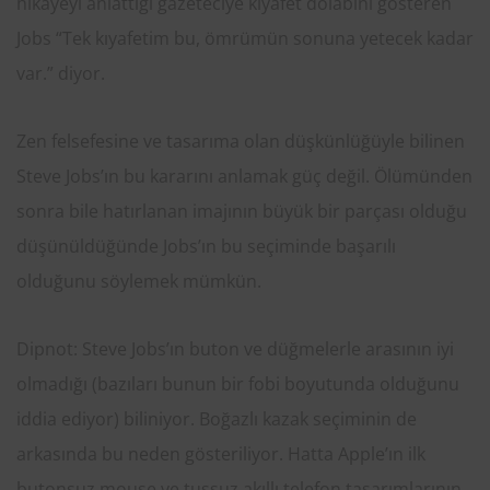
hikayeyi anlattığı gazeteciye kıyafet dolabını gösteren
Jobs “Tek kıyafetim bu, ömrümün sonuna yetecek kadar
var.” diyor.
Zen felsefesine ve tasarıma olan düşkünlüğüyle bilinen
Steve Jobs’ın bu kararını anlamak güç değil. Ölümünden
sonra bile hatırlanan imajının büyük bir parçası olduğu
düşünüldüğünde Jobs’ın bu seçiminde başarılı
olduğunu söylemek mümkün.
Dipnot: Steve Jobs’ın buton ve düğmelerle arasının iyi
olmadığı (bazıları bunun bir fobi boyutunda olduğunu
iddia ediyor) biliniyor. Boğazlı kazak seçiminin de
arkasında bu neden gösteriliyor. Hatta Apple’ın ilk
butonsuz mouse ve tuşsuz akıllı telefon tasarımlarının